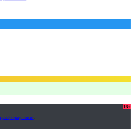
16+
ную форму связи
.