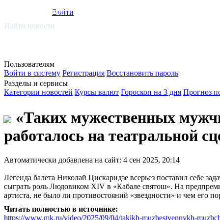
smi.mobi
Войти
Найти новости
Пользователям
Войти в систему
Регистрация
Восстановить пароль
Разделы и сервисы
Категории новостей
Курсы валют
Гороскоп на 3 дня
Прогноз п
«Таких мужественных мужчин
работалось на театральной сц
Автоматически добавлена на сайт: 4 сен 2025, 20:14
Легенда балета Николай Цискаридзе всерьез поставил себе зада
сыграть роль Людовиком XIV в «Кабале святош». На предпремь
артиста, не было ли противостояний «звездности» и чем его по
Читать полностью в источнике:
https://www.mk.ru/video/2025/09/04/takikh-muzhestvennykh-muzhchin-