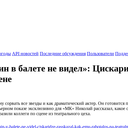
огоды
API новостей
Последние обсуждения
Пользователи
Подде
 в балете не видел»: Цискарид
ене
чу сорвать все звезды и как драматический актер. Он готовится 
ерном показе эксклюзивно для «МК» Николай рассказал, какое о
разили коллеги по сцене из театрального цеха.
v-balete-ne-videl-ciskaridze-rasskazal-kak-emu-rabotalos-na-teatral