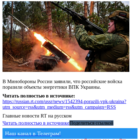
В Минобороны России заявили, что российские войска
поразили объекты энергетики ВПК Украины.
Читать полностью в источнике:
https://russian.rt.com/ussr/news/1542394-porazili-vpk-ukraina?
utm_source=rss&utm_medium=rss&utm_campaign=RSS
Главные новости
RT на русском
Читать полностью в источнике
Поделиться ссылкой
Наш канал в Телеграм!