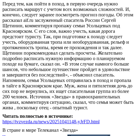
Перед тем, как пойти в поход, в первую очередь нужно
расписать маршрут с учетом всех возможных сложностей. И,
конечно, следует заранее посмотреть прогноз погоды. Об этом
рассказал aif.ru заслуженный спасатель России Сергей
Щетинин, комментируя пропажу семьи Усольцевых под
Красноярском. С его слов, важно учесть, какая дорога
предстоит туристу. Так, при подготовке к походу следует
учесть, оборудованная тропа или необорудованная, рельеф и
протяженность тропы, время ее прохождения и так далее.
Щетинин порекомендовал сделать просчеты. Желательно
подробно расписать нужную информацию о планируемом
походе на бумаге, сказал он. «В этом случае намного больше
шансов, что небольшое путешествие пройдет в удовольствие
и завершится без последствий», - объяснил спасатель.
Напомним, семья Усольцевых отправилась в поход и пропала
в тайге в Красноярском крае. Муж, жена и пятилетняя дочь до
сих пор не вернулись, их ищет спасательная группа из более
200 человек. Источник «Звезды» в правоохранительных
органах, комментируя ситуацию, сказал, что семья может быть
жива , поскольку отец - опытный турист.
Читать полностью в источнике:
https://tvzvezda.ru/news/20251041148-yJrFD.html
В стране и мире
Телеканал «Звезда»