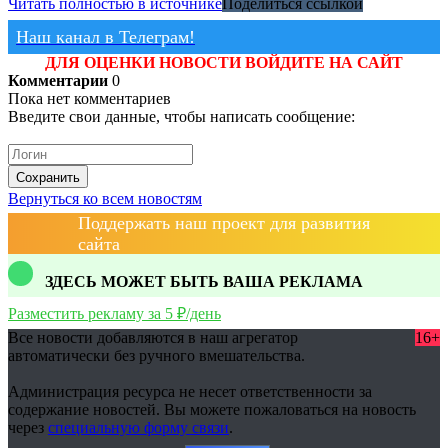
Читать полностью в источнике
Поделиться ссылкой
Наш канал в Телеграм!
ДЛЯ ОЦЕНКИ НОВОСТИ ВОЙДИТЕ НА САЙТ
Комментарии
0
Пока нет комментариев
Введите свои данные, чтобы написать сообщение:
Сохранить
Вернуться ко всем новостям
Поддержать наш проект для развития
сайта
ЗДЕСЬ МОЖЕТ БЫТЬ ВАША РЕКЛАМА
Разместить рекламу за 5 ₽/день
Все новости добавляются в наш агрегатор
16+
автоматически без ручного вмешательства.
Администрация ресурса не несет ответственности за
содержание новостей. Вы можете пожаловаться на новость
через
специальную форму связи
.