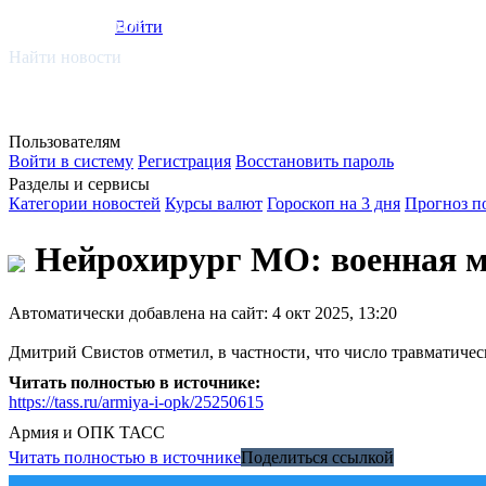
smi.mobi
Войти
Найти новости
Пользователям
Войти в систему
Регистрация
Восстановить пароль
Разделы и сервисы
Категории новостей
Курсы валют
Гороскоп на 3 дня
Прогноз п
Нейрохирург МО: военная ме
Автоматически добавлена на сайт: 4 окт 2025, 13:20
Дмитрий Свистов отметил, в частности, что число травматиче
Читать полностью в источнике:
https://tass.ru/armiya-i-opk/25250615
Армия и ОПК
ТАСС
Читать полностью в источнике
Поделиться ссылкой