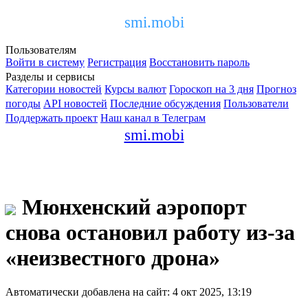
smi.mobi
Пользователям
Войти в систему
Регистрация
Восстановить пароль
Разделы и сервисы
Категории новостей
Курсы валют
Гороскоп на 3 дня
Прогноз
погоды
API новостей
Последние обсуждения
Пользователи
Поддержать проект
Наш канал в Телеграм
smi.mobi
Мюнхенский аэропорт
снова остановил работу из-за
«неизвестного дрона»
Автоматически добавлена на сайт: 4 окт 2025, 13:19