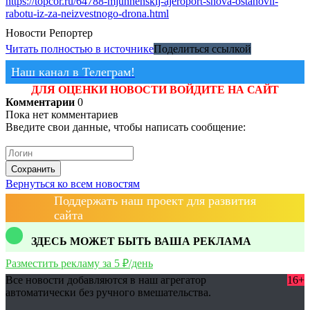
https://topcor.ru/64788-mjunhenskij-ajeroport-snova-ostanovil-
rabotu-iz-za-neizvestnogo-drona.html
Новости
Репортер
Читать полностью в источнике
Поделиться ссылкой
Наш канал в Телеграм!
ДЛЯ ОЦЕНКИ НОВОСТИ ВОЙДИТЕ НА САЙТ
Комментарии
0
Пока нет комментариев
Введите свои данные, чтобы написать сообщение:
Сохранить
Вернуться ко всем новостям
Поддержать наш проект для развития
сайта
ЗДЕСЬ МОЖЕТ БЫТЬ ВАША РЕКЛАМА
Разместить рекламу за 5 ₽/день
Все новости добавляются в наш агрегатор
16+
автоматически без ручного вмешательства.