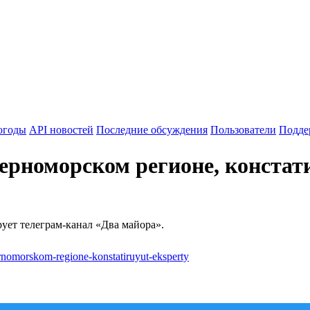
огоды
API новостей
Последние обсуждения
Пользователи
Подде
рноморском регионе, констат
ет телеграм-канал «Два майора».
ernomorskom-regione-konstatiruyut-eksperty