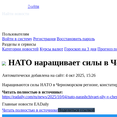
smi.mobi
Войти
Найти новости
Пользователям
Войти в систему
Регистрация
Восстановить пароль
Разделы и сервисы
Категории новостей
Курсы валют
Гороскоп на 3 дня
Прогноз п
НАТО наращивает силы в Че
Автоматически добавлена на сайт: 4 окт 2025, 15:26
Наращиваются силы НАТО в Черноморском регионе, констатиру
Читать полностью в источнике:
https://eadaily.com/ru/news/2025/10/04/nato-narashchivaet-sily-v-ch
Главные новости
EADaily
Читать полностью в источнике
Поделиться ссылкой