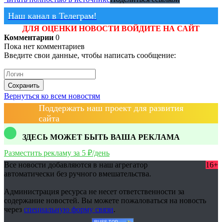
Наш канал в Телеграм!
ДЛЯ ОЦЕНКИ НОВОСТИ ВОЙДИТЕ НА САЙТ
Комментарии
0
Пока нет комментариев
Введите свои данные, чтобы написать сообщение:
Сохранить
Вернуться ко всем новостям
Поддержать наш проект для развития
сайта
ЗДЕСЬ МОЖЕТ БЫТЬ ВАША РЕКЛАМА
Разместить рекламу за 5 ₽/день
Все новости добавляются в наш агрегатор
16+
автоматически без ручного вмешательства.
Администрация ресурса не несет ответственности за
содержание новостей. Вы можете пожаловаться на новость
через
специальную форму связи
.