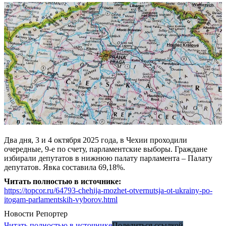
Два дня, 3 и 4 октября 2025 года, в Чехии проходили
очередные, 9-е по счету, парламентские выборы. Граждане
избирали депутатов в нижнюю палату парламента – Палату
депутатов. Явка составила 69,18%.
Читать полностью в источнике:
https://topcor.ru/64793-chehija-mozhet-otvernutsja-ot-ukrainy-po-
itogam-parlamentskih-vyborov.html
Новости
Репортер
Читать полностью в источнике
Поделиться ссылкой