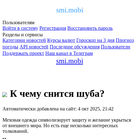
smi.mobi
Пользователям
Войти в систему
Регистрация
Восстановить пароль
Разделы и сервисы
Категории новостей
Курсы валют
Гороскоп на 3 дня
Прогноз
погоды
API новостей
Последние обсуждения
Пользователи
Поддержать проект
Наш канал в Телеграм
smi.mobi
К чему снится шуба?
Автоматически добавлена на сайт: 4 окт 2025, 21:42
Меховая одежда символизирует защиту и желание укрыться
от внешнего мира. Но есть еще несколько интересных
толкований.