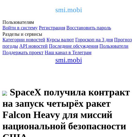
smi.mobi
Пользователям
Войти в систему
Регистрация
Восстановить пароль
Разделы и сервисы
Категории новостей
Курсы валют
Гороскоп на 3 дня
Прогноз
погоды
API новостей
Последние обсуждения
Пользователи
Поддержать проект
Наш канал в Телеграм
smi.mobi
SpaceX получила контракт
на запуск четырёх ракет
Falcon Heavy для миссий
национальной безопасности