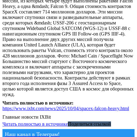
миссий, из которых четыре будут выполнены ракетами Falcon
Heavy, а одна &mdash; Falcon 9. Общая стоимость контрактов
SpaceX составляет 714 миллионов долларов. Эти миссии
включают спутники связи и разведывательные аппараты,
среди которых &mdash; USSF-206 с геостационарным
спутником Wideband Global SATCOM (WGS-12) и USSF-88 с
навигационным спутником GPS III Follow-on (GPS IIIF-4).
Право на выполнение двух других миссий получила
компания United Launch Alliance (ULA), которая будет
использовать ракеты Vulcan, стоимость этого контракта около
428 миллионов долларов. Фото: Michael Cain / Spaceflight Now
Большинство миссий стартуют с Восточного космического
комплекса и включают аппараты с засекреченными
полезными нагрузками, что характерно для проектов
национальной безопасности. Контракты действуют в рамках
второго года исполнения фазы 3 Assured Access to Space,
целью которой является доступ США в космос для оборонных
нужд.
Читать полностью в источнике:
https://www.ixbt.com/news/2025/10/04/spacex-falcon-heavy.html
Главные новости
IXBit
Читать полностью в источнике
Поделиться ссылкой
Наш канал в Телеграм!