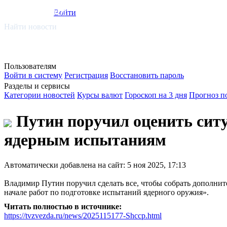
smi.mobi
Войти
Найти новости
Пользователям
Войти в систему
Регистрация
Восстановить пароль
Разделы и сервисы
Категории новостей
Курсы валют
Гороскоп на 3 дня
Прогноз п
Путин поручил оценить ситу
ядерным испытаниям
Автоматически добавлена на сайт: 5 ноя 2025, 17:13
Владимир Путин поручил сделать все, чтобы собрать дополн
начале работ по подготовке испытаний ядерного оружия».
Читать полностью в источнике:
https://tvzvezda.ru/news/2025115177-Shccp.html