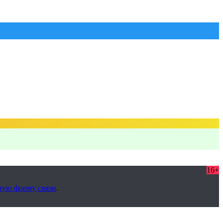
16+
ную форму связи
.