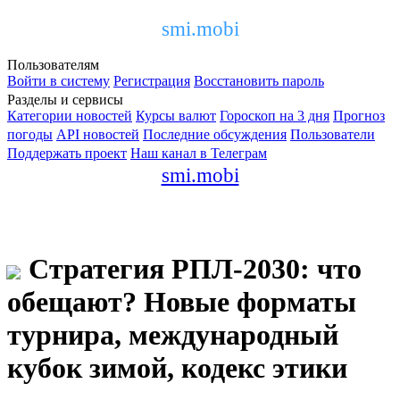
smi.mobi
Пользователям
Войти в систему
Регистрация
Восстановить пароль
Разделы и сервисы
Категории новостей
Курсы валют
Гороскоп на 3 дня
Прогноз
погоды
API новостей
Последние обсуждения
Пользователи
Поддержать проект
Наш канал в Телеграм
smi.mobi
Стратегия РПЛ-2030: что
обещают? Новые форматы
турнира, международный
кубок зимой, кодекс этики