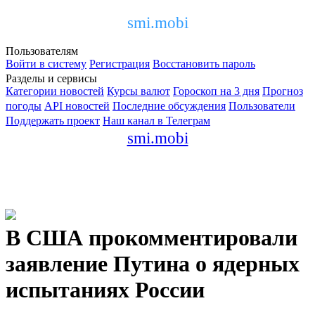
smi.mobi
Пользователям
Войти в систему
Регистрация
Восстановить пароль
Разделы и сервисы
Категории новостей
Курсы валют
Гороскоп на 3 дня
Прогноз
погоды
API новостей
Последние обсуждения
Пользователи
Поддержать проект
Наш канал в Телеграм
smi.mobi
В США прокомментировали
заявление Путина о ядерных
испытаниях России