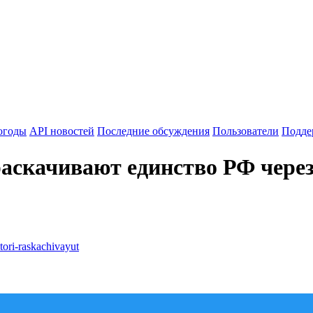
огоды
API новостей
Последние обсуждения
Пользователи
Подде
раскачивают единство РФ чере
ori-raskachivayut