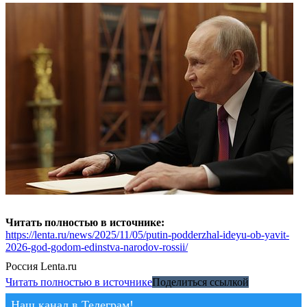
Читать полностью в источнике:
https://lenta.ru/news/2025/11/05/putin-podderzhal-ideyu-ob-yavit-
2026-god-godom-edinstva-narodov-rossii/
Россия
Lenta.ru
Читать полностью в источнике
Поделиться ссылкой
Наш канал в Телеграм!