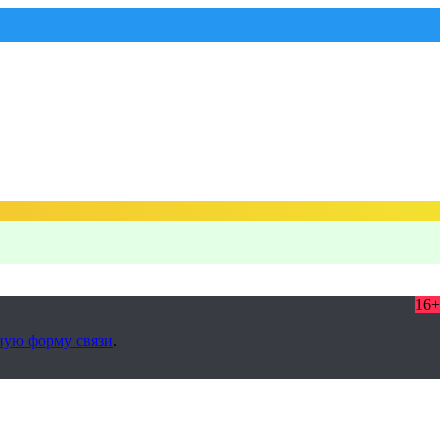
16+
ную форму связи
.