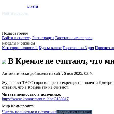
smi.mobi
Войти
Найти новости
Пользователям
Войти в систему
Регистрация
Восстановить пароль
Разделы и сервисы
Категории новостей
Курсы валют
Гороскоп на 3 дня
Прогноз п
В Кремле не считают, что м
Автоматически добавлена на сайт: 6 ноя 2025, 02:40
Журналист ТАСС спросил пресс-секретаря президента Дмитрия П
ответил, что в Кремле так не считают.
Читать полностью в источнике:
https://www.kommersant.ru/doc/8180817
Мир
Коммерсантъ
Читать полностью в источнике
Поделиться ссылкой