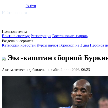
smi.mobi
Войти
Найти новости
Пользователям
Войти в систему
Регистрация
Восстановить пароль
Разделы и сервисы
Категории новостей
Курсы валют
Гороскоп на 3 дня
Прогноз п
Экс-капитан сборной Буркин
Автоматически добавлена на сайт: 4 июн 2026, 06:23