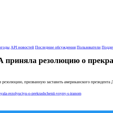
огоды
API новостей
Последние обсуждения
Пользователи
Подде
 приняла резолюцию о прекр
резолюцию, призванную заставить американского президента До
inyala-rezolyuciyu-o-prekrashchenii-voyny-s-iranom