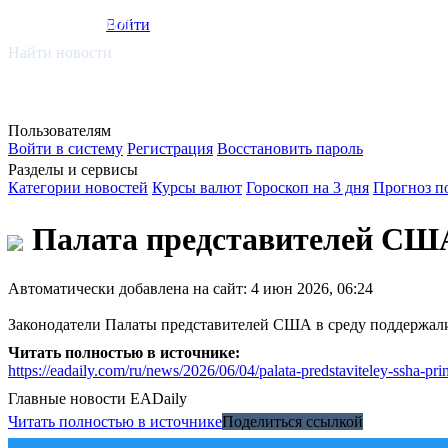
smi.mobi
Войти
Найти новости
Пользователям
Войти в систему
Регистрация
Восстановить пароль
Разделы и сервисы
Категории новостей
Курсы валют
Гороскоп на 3 дня
Прогноз п
Палата представителей США
Автоматически добавлена на сайт: 4 июн 2026, 06:24
Законодатели Палаты представителей США в среду поддержали 
Читать полностью в источнике:
https://eadaily.com/ru/news/2026/06/04/palata-predstaviteley-ssha-pr
Главные новости
EADaily
Читать полностью в источнике
Поделиться ссылкой