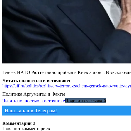
Генсек НАТО Рютте тайно прибыл в Киев 3 июня. В эксклюзив
Читать полностью в источнике:
https://aif.ru/politics/rezhissery-terrora-zachem-gensek-nato-ryutte-ta
Политика
Аргументы и Факты
Читать полностью в источнике
Поделиться ссылкой
Наш канал в Телеграм!
Комментарии
0
Пока нет комментариев