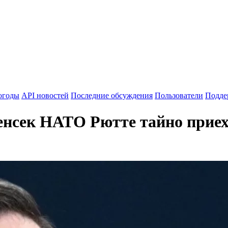
огоды
API новостей
Последние обсуждения
Пользователи
Подде
енсек НАТО Рютте тайно приех