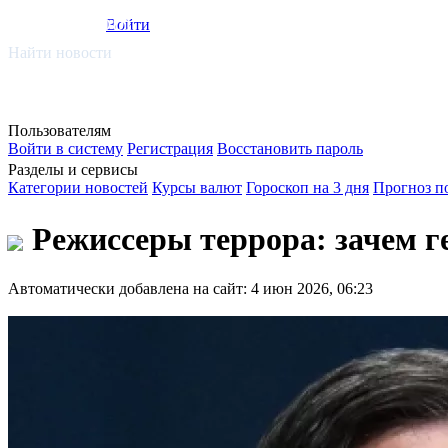
smi.mobi
Войти
Найти новости
Пользователям
Войти в систему
Регистрация
Восстановить пароль
Разделы и сервисы
Категории новостей
Курсы валют
Гороскоп на 3 дня
Прогноз п
Режиссеры террора: зачем г
Автоматически добавлена на сайт: 4 июн 2026, 06:23