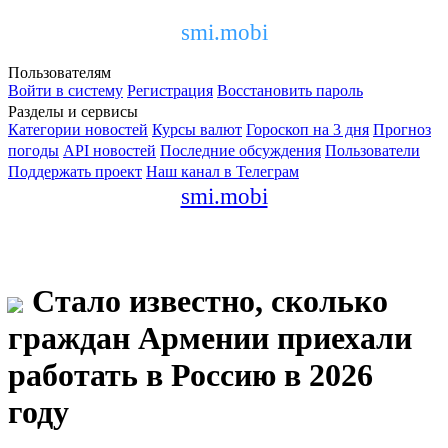
smi.mobi
Пользователям
Войти в систему
Регистрация
Восстановить пароль
Разделы и сервисы
Категории новостей
Курсы валют
Гороскоп на 3 дня
Прогноз
погоды
API новостей
Последние обсуждения
Пользователи
Поддержать проект
Наш канал в Телеграм
smi.mobi
Стало известно, сколько
граждан Армении приехали
работать в Россию в 2026
году