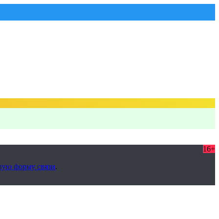
16+
ную форму связи
.