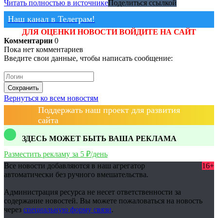
Читать полностью в источнике
Поделиться ссылкой
Наш канал в Телеграм!
ДЛЯ ОЦЕНКИ НОВОСТИ ВОЙДИТЕ НА САЙТ
Комментарии
0
Пока нет комментариев
Введите свои данные, чтобы написать сообщение:
Сохранить
Вернуться ко всем новостям
Поддержать наш проект для развития
сайта
ЗДЕСЬ МОЖЕТ БЫТЬ ВАША РЕКЛАМА
Разместить рекламу за 5 ₽/день
Все новости добавляются в наш агрегатор
16+
автоматически без ручного вмешательства.
Администрация ресурса не несет ответственности за
содержание новостей. Вы можете пожаловаться на новость
через
специальную форму связи
.