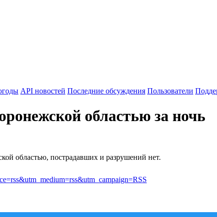
огоды
API новостей
Последние обсуждения
Пользователи
Подде
Воронежской областью за ночь
кой областью, пострадавших и разрушений нет.
_source=rss&utm_medium=rss&utm_campaign=RSS