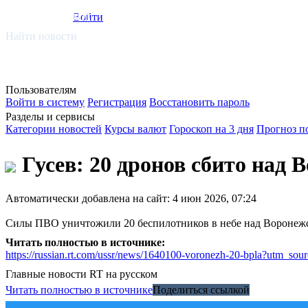
smi.mobi
Войти
Найти новости
Пользователям
Войти в систему
Регистрация
Восстановить пароль
Разделы и сервисы
Категории новостей
Курсы валют
Гороскоп на 3 дня
Прогноз п
Гусев: 20 дронов сбито над 
Автоматически добавлена на сайт: 4 июн 2026, 07:24
Силы ПВО уничтожили 20 беспилотников в небе над Воронежс
Читать полностью в источнике:
https://russian.rt.com/ussr/news/1640100-voronezh-20-bpla?utm
Главные новости
RT на русском
Читать полностью в источнике
Поделиться ссылкой