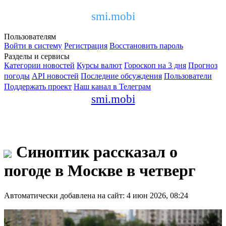
smi.mobi
Пользователям
Войти в систему
Регистрация
Восстановить пароль
Разделы и сервисы
Категории новостей
Курсы валют
Гороскоп на 3 дня
Прогноз
погоды
API новостей
Последние обсуждения
Пользователи
Поддержать проект
Наш канал в Телеграм
smi.mobi
Синоптик рассказал о
погоде в Москве в четверг
Автоматически добавлена на сайт: 4 июн 2026, 08:24