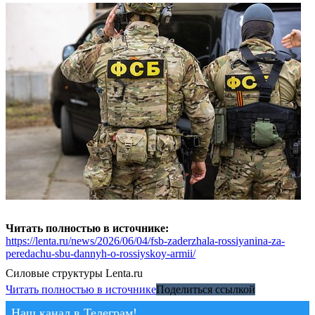
Читать полностью в источнике:
https://lenta.ru/news/2026/06/04/fsb-zaderzhala-rossiyanina-za-
peredachu-sbu-dannyh-o-rossiyskoy-armii/
Силовые структуры
Lenta.ru
Читать полностью в источнике
Поделиться ссылкой
Наш канал в Телеграм!