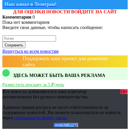
Наш канал в Телеграм!
ДЛЯ ОЦЕНКИ НОВОСТИ ВОЙДИТЕ НА САЙТ
Комментарии
0
Пока нет комментариев
Введите свои данные, чтобы написать сообщение:
Сохранить
Вернуться ко всем новостям
Поддержать наш проект для развития
сайта
ЗДЕСЬ МОЖЕТ БЫТЬ ВАША РЕКЛАМА
Разместить рекламу за 5 ₽/день
Все новости добавляются в наш агрегатор
16+
автоматически без ручного вмешательства.
Администрация ресурса не несет ответственности за
содержание новостей. Вы можете пожаловаться на новость
через
специальную форму связи
.