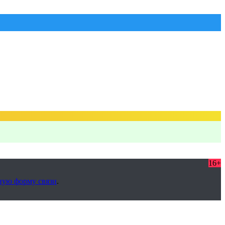
16+
ную форму связи
.