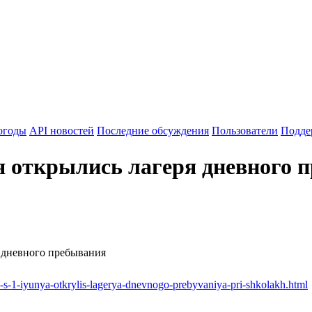
огоды
API новостей
Последние обсуждения
Пользователи
Подде
я открылись лагеря дневного 
я дневного пребывания
s-1-iyunya-otkrylis-lagerya-dnevnogo-prebyvaniya-pri-shkolakh.html