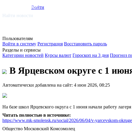
smi.mobi
Войти
Найти новости
Пользователям
Войти в систему
Регистрация
Восстановить пароль
Разделы и сервисы
Категории новостей
Курсы валют
Гороскоп на 3 дня
Прогноз п
В Ярцевском округе с 1 июн
Автоматически добавлена на сайт: 4 июн 2026, 08:25
На базе школ Ярцевского округа с 1 июня начали работу лагер
Читать полностью в источнике:
https://www.mk-smolensk.ru/social/2026/06/04/v-yarcevskom-okruge-
Общество
Московский Комсомолец