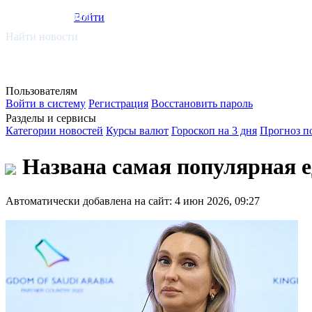
smi.mobi
Войти
Найти новости
Пользователям
Войти в систему
Регистрация
Восстановить пароль
Разделы и сервисы
Категории новостей
Курсы валют
Гороскоп на 3 дня
Прогноз п
Названа самая популярная ед
Автоматически добавлена на сайт: 4 июн 2026, 09:27