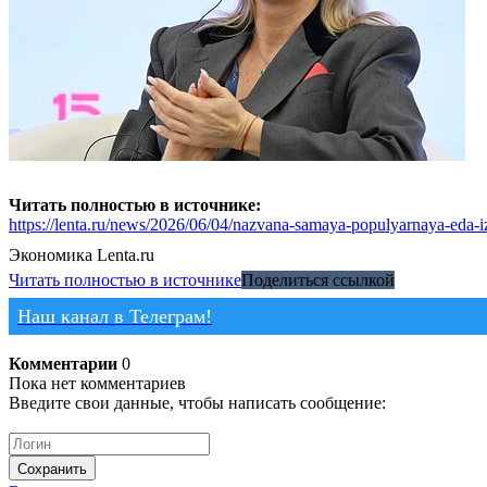
Читать полностью в источнике:
https://lenta.ru/news/2026/06/04/nazvana-samaya-populyarnaya-eda-i
Экономика
Lenta.ru
Читать полностью в источнике
Поделиться ссылкой
Наш канал в Телеграм!
Комментарии
0
Пока нет комментариев
Введите свои данные, чтобы написать сообщение:
Сохранить