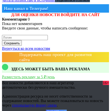
Читать полностью в источнике
Поделиться ссылкой
Наш канал в Телеграм!
ДЛЯ ОЦЕНКИ НОВОСТИ ВОЙДИТЕ НА САЙТ
Комментарии
0
Пока нет комментариев
Введите свои данные, чтобы написать сообщение:
Сохранить
Вернуться ко всем новостям
Поддержать наш проект для развития
сайта
ЗДЕСЬ МОЖЕТ БЫТЬ ВАША РЕКЛАМА
Разместить рекламу за 5 ₽/день
Все новости добавляются в наш агрегатор
16+
автоматически без ручного вмешательства.
Администрация ресурса не несет ответственности за
содержание новостей. Вы можете пожаловаться на новость
через
специальную форму связи
.