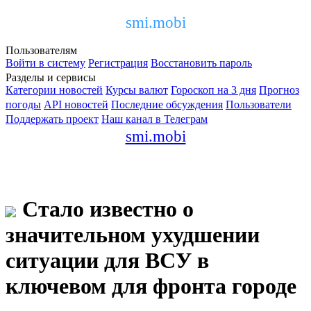
smi.mobi
Пользователям
Войти в систему
Регистрация
Восстановить пароль
Разделы и сервисы
Категории новостей
Курсы валют
Гороскоп на 3 дня
Прогноз
погоды
API новостей
Последние обсуждения
Пользователи
Поддержать проект
Наш канал в Телеграм
smi.mobi
Стало известно о
значительном ухудшении
ситуации для ВСУ в
ключевом для фронта городе