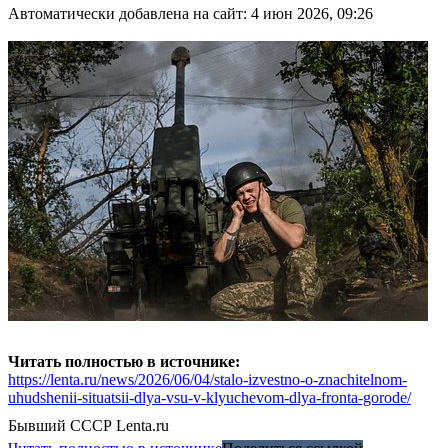
Автоматически добавлена на сайт: 4 июн 2026, 09:26
Читать полностью в источнике:
https://lenta.ru/news/2026/06/04/stalo-izvestno-o-znachitelnom-
uhudshenii-situatsii-dlya-vsu-v-klyuchevom-dlya-fronta-gorode/
Бывший СССР
Lenta.ru