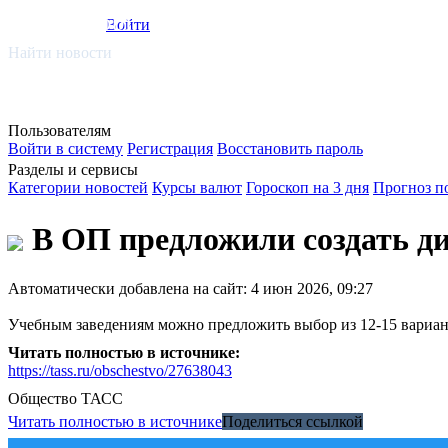
smi.mobi
Войти
Найти новости
Пользователям
Войти в систему
Регистрация
Восстановить пароль
Разделы и сервисы
Категории новостей
Курсы валют
Гороскоп на 3 дня
Прогноз п
В ОП предложили создать ди
Автоматически добавлена на сайт: 4 июн 2026, 09:27
Учебным заведениям можно предложить выбор из 12-15 вариан
Читать полностью в источнике:
https://tass.ru/obschestvo/27638043
Общество
ТАСС
Читать полностью в источнике
Поделиться ссылкой