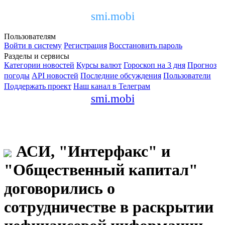
smi.mobi
Пользователям
Войти в систему
Регистрация
Восстановить пароль
Разделы и сервисы
Категории новостей
Курсы валют
Гороскоп на 3 дня
Прогноз
погоды
API новостей
Последние обсуждения
Пользователи
Поддержать проект
Наш канал в Телеграм
smi.mobi
АСИ, "Интерфакс" и
"Общественный капитал"
договорились о
сотрудничестве в раскрытии