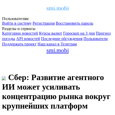
smi.mobi
Пользователям
Войти в систему
Регистрация
Восстановить пароль
Разделы и сервисы
Категории новостей
Курсы валют
Гороскоп на 3 дня
Прогноз
погоды
API новостей
Последние обсуждения
Пользователи
Поддержать проект
Наш канал в Телеграм
smi.mobi
Сбер: Развитие агентного
ИИ может усиливать
концентрацию рынка вокруг
крупнейших платформ