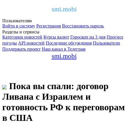
smi.mobi
Пользователям
Войти в систему
Регистрация
Восстановить пароль
Разделы и сервисы
Категории новостей
Курсы валют
Гороскоп на 3 дня
Прогноз
погоды
API новостей
Последние обсуждения
Пользователи
Поддержать проект
Наш канал в Телеграм
smi.mobi
Пока вы спали: договор
Ливана с Израилем и
готовность РФ к переговорам
в США