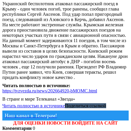
Украинский беспилотник атаковал пассажирский поезд в
Крыму - один человек погиб, трое ранены, сообщил глава
республики Сергей Аксенов. Под удар попал пригородный
поезд, следовавший из Азовского в Керчь, добавил Аксенов.
На месте работают экстренные службы. Крымская железная
дорога приостановила движение пассажирских поездов на
некоторых участках пути в связи с авиационной опасностью.
На данный момент задерживаются 11 поездов, в том числе из
Москвы и Санкт-Петербурга в Крым и обратно. Пассажиров
вывели из составов в целях безопасности. Киевский режим
нарастил число ударов по гражданским целям. Накануне дрон
атаковал пассажирский автобус в ДНР - погибли восемь
человек , еще 12 получили ранения. Президент РФ Владимир
Путин ранее заявил, что Киев, совершая теракты, решил
придать конфликту новое качество .
Читать полностью в источнике:
https://tvzvezda.ru/news/202664920-bMOMC.html
В стране и мире
Телеканал «Звезда»
Читать полностью в источнике
Поделиться ссылкой
Наш канал в Телеграм!
ДЛЯ ОЦЕНКИ НОВОСТИ ВОЙДИТЕ НА САЙТ
Комментарии
0