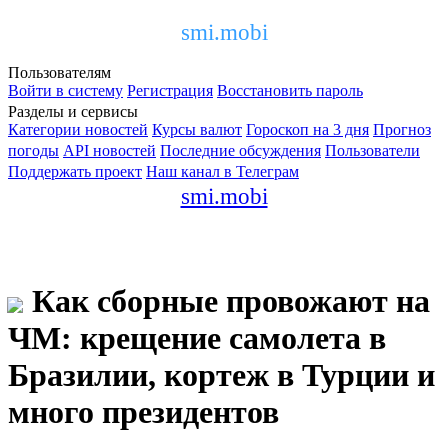
smi.mobi
Пользователям
Войти в систему
Регистрация
Восстановить пароль
Разделы и сервисы
Категории новостей
Курсы валют
Гороскоп на 3 дня
Прогноз
погоды
API новостей
Последние обсуждения
Пользователи
Поддержать проект
Наш канал в Телеграм
smi.mobi
Как сборные провожают на
ЧМ: крещение самолета в
Бразилии, кортеж в Турции и
много президентов