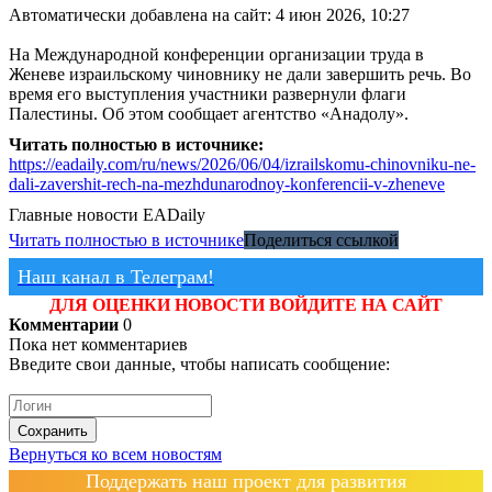
Автоматически добавлена на сайт: 4 июн 2026, 10:27
На Международной конференции организации труда в
Женеве израильскому чиновнику не дали завершить речь. Во
время его выступления участники развернули флаги
Палестины. Об этом сообщает агентство «Анадолу».
Читать полностью в источнике:
https://eadaily.com/ru/news/2026/06/04/izrailskomu-chinovniku-ne-
dali-zavershit-rech-na-mezhdunarodnoy-konferencii-v-zheneve
Главные новости
EADaily
Читать полностью в источнике
Поделиться ссылкой
Наш канал в Телеграм!
ДЛЯ ОЦЕНКИ НОВОСТИ ВОЙДИТЕ НА САЙТ
Комментарии
0
Пока нет комментариев
Введите свои данные, чтобы написать сообщение:
Сохранить
Вернуться ко всем новостям
Поддержать наш проект для развития