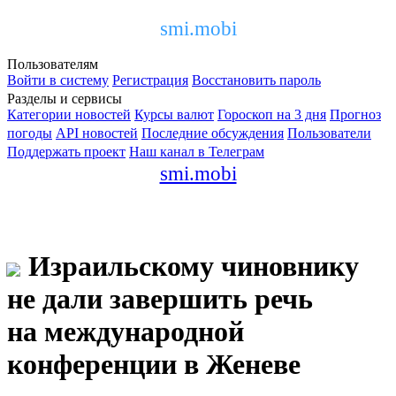
smi.mobi
Пользователям
Войти в систему
Регистрация
Восстановить пароль
Разделы и сервисы
Категории новостей
Курсы валют
Гороскоп на 3 дня
Прогноз
погоды
API новостей
Последние обсуждения
Пользователи
Поддержать проект
Наш канал в Телеграм
smi.mobi
Израильскому чиновнику
не дали завершить речь
на международной
конференции в Женеве