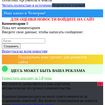
Политика
Аргументы и Факты
Читать полностью в источнике
Поделиться ссылкой
Наш канал в Телеграм!
ДЛЯ ОЦЕНКИ НОВОСТИ ВОЙДИТЕ НА САЙТ
Комментарии
0
Пока нет комментариев
Введите свои данные, чтобы написать сообщение:
Сохранить
Вернуться ко всем новостям
Поддержать наш проект для развития
сайта
ЗДЕСЬ МОЖЕТ БЫТЬ ВАША РЕКЛАМА
Разместить рекламу за 5 ₽/день
Все новости добавляются в наш агрегатор
16+
автоматически без ручного вмешательства.
Администрация ресурса не несет ответственности за
содержание новостей. Вы можете пожаловаться на новость
через
специальную форму связи
.