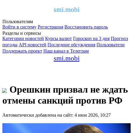
smi.mobi
Пользователям
Войти в систему
Регистрация
Восстановить пароль
Разделы и сервисы
Категории новостей
Курсы валют
Гороскоп на 3 дня
Прогноз
погоды
API новостей
Последние обсуждения
Пользователи
Поддержать проект
Наш канал в Телеграм
smi.mobi
Орешкин призвал не ждать
отмены санкций против РФ
Автоматически добавлена на сайт: 4 июн 2026, 10:27