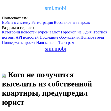
smi.mobi
Пользователям
Войти в систему
Регистрация
Восстановить пароль
Разделы и сервисы
Категории новостей
Курсы валют
Гороскоп на 3 дня
Прогноз
погоды
API новостей
Последние обсуждения
Пользователи
Поддержать проект
Наш канал в Телеграм
smi.mobi
Кого не получится
выселить из собственной
квартиры, предупредил
юрист