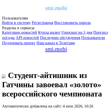
smi.mobi
Пользователям
Войти в систему
Регистрация
Восстановить пароль
Разделы и сервисы
Категории новостей
Курсы валют
Гороскоп на 3 дня
Прогноз
погоды
API новостей
Последние обсуждения
Пользователи
Поддержать проект
Наш канал в Телеграм
smi.mobi
Студент-айтишник из
Гатчины завоевал «золото»
всероссийского чемпионата
Автоматически добавлена на сайт: 4 июн 2026, 10:26