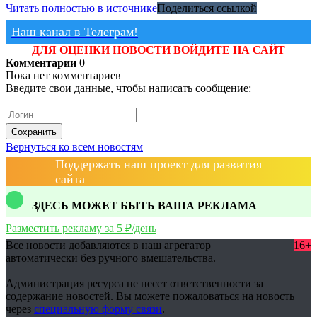
Читать полностью в источнике
Поделиться ссылкой
Наш канал в Телеграм!
ДЛЯ ОЦЕНКИ НОВОСТИ ВОЙДИТЕ НА САЙТ
Комментарии
0
Пока нет комментариев
Введите свои данные, чтобы написать сообщение:
Сохранить
Вернуться ко всем новостям
Поддержать наш проект для развития
сайта
ЗДЕСЬ МОЖЕТ БЫТЬ ВАША РЕКЛАМА
Разместить рекламу за 5 ₽/день
Все новости добавляются в наш агрегатор
16+
автоматически без ручного вмешательства.
Администрация ресурса не несет ответственности за
содержание новостей. Вы можете пожаловаться на новость
через
специальную форму связи
.