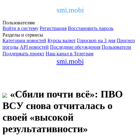
smi.mobi
Пользователям
Войти в систему
Регистрация
Восстановить пароль
Разделы и сервисы
Категории новостей
Курсы валют
Гороскоп на 3 дня
Прогноз
погоды
API новостей
Последние обсуждения
Пользователи
Поддержать проект
Наш канал в Телеграм
smi.mobi
«Сбили почти всё»: ПВО
ВСУ снова отчиталась о
своей «высокой
результативности»