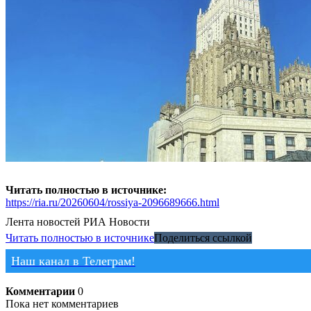
Читать полностью в источнике:
https://ria.ru/20260604/rossiya-2096689666.html
Лента новостей
РИА Новости
Читать полностью в источнике
Поделиться ссылкой
Наш канал в Телеграм!
Комментарии
0
Пока нет комментариев