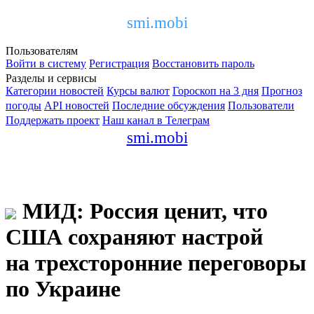
smi.mobi
Пользователям
Войти в систему
Регистрация
Восстановить пароль
Разделы и сервисы
Категории новостей
Курсы валют
Гороскоп на 3 дня
Прогноз
погоды
API новостей
Последние обсуждения
Пользователи
Поддержать проект
Наш канал в Телеграм
smi.mobi
МИД: Россия ценит, что
США сохраняют настрой
на трехсторонние переговоры
по Украине