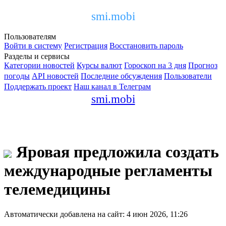
smi.mobi
Пользователям
Войти в систему
Регистрация
Восстановить пароль
Разделы и сервисы
Категории новостей
Курсы валют
Гороскоп на 3 дня
Прогноз
погоды
API новостей
Последние обсуждения
Пользователи
Поддержать проект
Наш канал в Телеграм
smi.mobi
Яровая предложила создать
международные регламенты
телемедицины
Автоматически добавлена на сайт: 4 июн 2026, 11:26