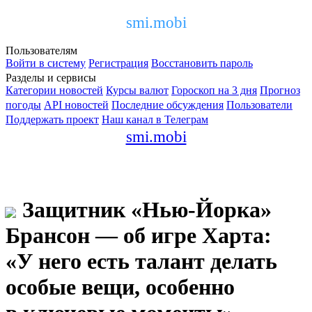
smi.mobi
Пользователям
Войти в систему
Регистрация
Восстановить пароль
Разделы и сервисы
Категории новостей
Курсы валют
Гороскоп на 3 дня
Прогноз
погоды
API новостей
Последние обсуждения
Пользователи
Поддержать проект
Наш канал в Телеграм
smi.mobi
Защитник «Нью-Йорка»
Брансон — об игре Харта:
«У него есть талант делать
особые вещи, особенно