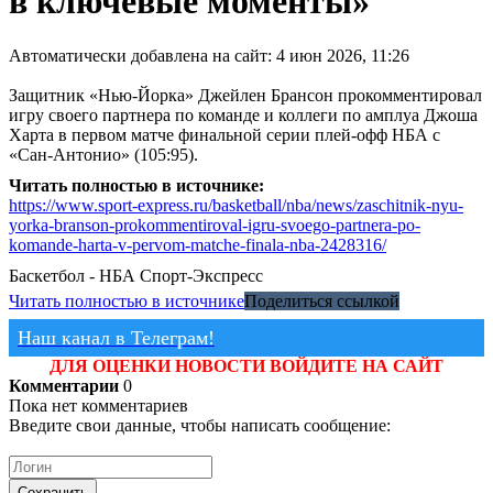
в ключевые моменты»
Автоматически добавлена на сайт: 4 июн 2026, 11:26
Защитник «Нью-Йорка» Джейлен Брансон прокомментировал
игру своего партнера по команде и коллеги по амплуа Джоша
Харта в первом матче финальной серии плей-офф НБА с
«Сан-Антонио» (105:95).
Читать полностью в источнике:
https://www.sport-express.ru/basketball/nba/news/zaschitnik-nyu-
yorka-branson-prokommentiroval-igru-svoego-partnera-po-
komande-harta-v-pervom-matche-finala-nba-2428316/
Баскетбол - НБА
Спорт-Экспресс
Читать полностью в источнике
Поделиться ссылкой
Наш канал в Телеграм!
ДЛЯ ОЦЕНКИ НОВОСТИ ВОЙДИТЕ НА САЙТ
Комментарии
0
Пока нет комментариев
Введите свои данные, чтобы написать сообщение:
Сохранить