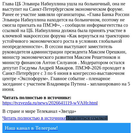
Глава ЦБ Эльвира Набиуллина ушла на больничный, она не
выступит на Санкт-Петербургском экономическом форуме.
Ранее ее участие заявляли организаторы. «Глава Банка России
Эльвира Набиуллина находится на больничном, поэтому не
смогла приехать на ПМЭФ», - сообщили информагентства со
ссылкой на ЦБ. Набиуллина должна была принять участие в
ключевой макросессии форума «Как вернуться на траекторию
устойчивого экономического роста в условиях глобальной
неопределенности». В сессии выступают заместитель
руководителя администрации президента Максим Орешкин,
министр экономического развития Максим Решетников и
министр финансов Антон Силуанов . Модератором остался
депутат Госдумы Андрей Макаров. ПМЭФ-2026 проходит в
Санкт-Петербурге с 3 по 6 июня в конгрессно-выставочном
центре «Экспофорум». Главное событие - пленарное
заседание с участием Владимира Путина - запланировано на 5
июня.
Читать полностью в источнике:
https://tvzvezda.ru/news/2026641119-wVAHr.html
В стране и мире
Телеканал «Звезда»
Читать полностью в источнике
Поделиться ссылкой
Наш канал в Телеграм!