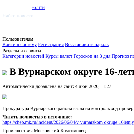
smi.mobi
Войти
Найти новости
Пользователям
Войти в систему
Регистрация
Восстановить пароль
Разделы и сервисы
Категории новостей
Курсы валют
Гороскоп на 3 дня
Прогноз п
В Вурнарском округе 16-лет
Автоматически добавлена на сайт: 4 июн 2026, 11:27
Прокуратура Вурнарского района взяла на контроль ход прове
Читать полностью в источнике:
https://cheb.mk.ru/incident/2026/06/04/v-vurnarskom-okruge-16letniy-
Происшествия
Московский Комсомолец