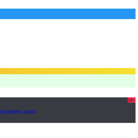
16+
ную форму связи
.