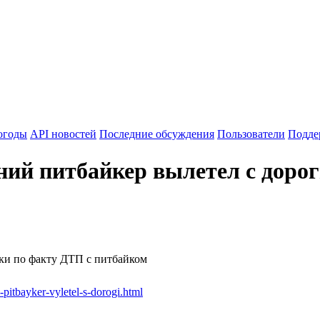
огоды
API новостей
Последние обсуждения
Пользователи
Подде
ний питбайкер вылетел с доро
рки по факту ДТП с питбайком
pitbayker-vyletel-s-dorogi.html