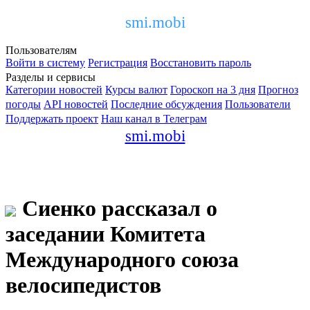
smi.mobi
Пользователям
Войти в систему
Регистрация
Восстановить пароль
Разделы и сервисы
Категории новостей
Курсы валют
Гороскоп на 3 дня
Прогноз
погоды
API новостей
Последние обсуждения
Пользователи
Поддержать проект
Наш канал в Телеграм
smi.mobi
Сиенко рассказал о
заседании Комитета
Международного союза
велосипедистов