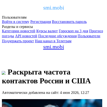
smi.mobi
Пользователям
Войти в систему
Регистрация
Восстановить пароль
Разделы и сервисы
Категории новостей
Курсы валют
Гороскоп на 3 дня
Прогноз
погоды
API новостей
Последние обсуждения
Пользователи
Поддержать проект
Наш канал в Телеграм
smi.mobi
Раскрыта частота
контактов России и США
Автоматически добавлена на сайт: 4 июн 2026, 12:27