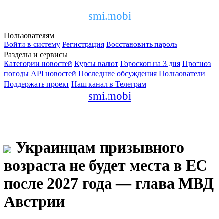
smi.mobi
Пользователям
Войти в систему
Регистрация
Восстановить пароль
Разделы и сервисы
Категории новостей
Курсы валют
Гороскоп на 3 дня
Прогноз
погоды
API новостей
Последние обсуждения
Пользователи
Поддержать проект
Наш канал в Телеграм
smi.mobi
Украинцам призывного
возраста не будет места в ЕС
после 2027 года — глава МВД
Австрии