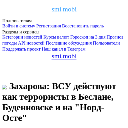
smi.mobi
Пользователям
Войти в систему
Регистрация
Восстановить пароль
Разделы и сервисы
Категории новостей
Курсы валют
Гороскоп на 3 дня
Прогноз
погоды
API новостей
Последние обсуждения
Пользователи
Поддержать проект
Наш канал в Телеграм
smi.mobi
Захарова: ВСУ действуют
как террористы в Беслане,
Буденновске и на "Норд-
Осте"