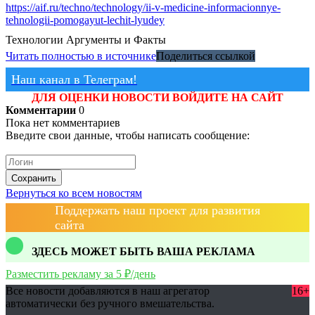
https://aif.ru/techno/technology/ii-v-medicine-informacionnye-
tehnologii-pomogayut-lechit-lyudey
Технологии
Аргументы и Факты
Читать полностью в источнике
Поделиться ссылкой
Наш канал в Телеграм!
ДЛЯ ОЦЕНКИ НОВОСТИ ВОЙДИТЕ НА САЙТ
Комментарии
0
Пока нет комментариев
Введите свои данные, чтобы написать сообщение:
Сохранить
Вернуться ко всем новостям
Поддержать наш проект для развития
сайта
ЗДЕСЬ МОЖЕТ БЫТЬ ВАША РЕКЛАМА
Разместить рекламу за 5 ₽/день
Все новости добавляются в наш агрегатор
16+
автоматически без ручного вмешательства.